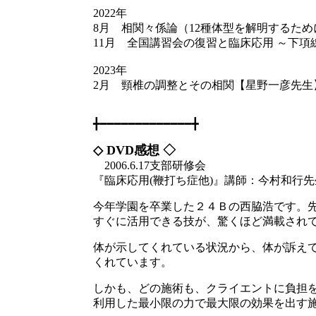
2022年
8月 相関々係論（12種体型を解明するた
11月 全国講習会の復習と臨床応用 ～下項
2023年
2月 頸椎の調整とその相関【星野一彦先生
╋━━━━━━━━━━━━━╋
◇ DVD感想 ◇
2006.6.17支部研修会
『臨床応用(鞭打ち症他)』講師：今村和行先
今年学園を卒業した２４Ｂの西脇浩です。
すぐに活用できる技が、驚くほど満載され
体が示してくれている状況から、体が訴え
くれています。
しかも、どの施術も、クライエントに負担
利用した最小限の力で最大限の効果を出す