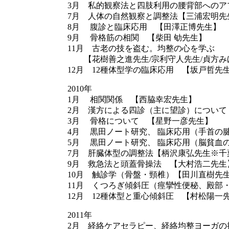
3月 私的観察法と四肢利用の腰背部へのア
7月 人体の自然観察と調整法【三浦宏明先
8月 腹診と臨床応用 【田澤正博先生】
9月 骨格筋の相関 【柴田 劬先生】
11月 古老の技を盗む。均整の心を学ぶ
【花樹善之進先生/宗利守人先生/貞方み
12月 12種体型学の臨床応用 【坂戸哲先
2010年
1月 相関関係 【西脇幸宏先生】
2月 漢方による四診（主に望診）について
3月 骨格について 【星野一彦先生】
4月 黒田ノート研究、 臨床応用（手首の
5月 黒田ノート研究、 臨床応用（脳貧血
7月 肝臓体型の調整法【柄沢康弘先生※千
9月 救急法と頭蓋骨操法 【大村浩二先生
10月 触診学（骨盤・頸椎）【田川直樹先
11月 くつろぎ傾斜圧（痙攣性便秘、殿部
12月 12種体型と重心傾斜圧 【村松陽一
2011年
2月 経絡ケアセラピー、経絡均整ヨーガの