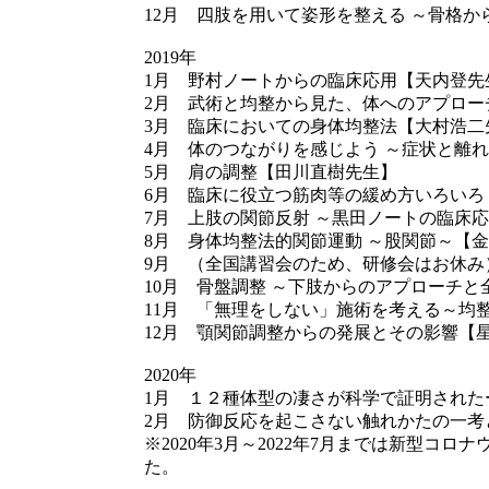
12月 四肢を用いて姿形を整える ～骨格
2019年
1月 野村ノートからの臨床応用【天内登先
2月 武術と均整から見た、体へのアプロー
3月 臨床においての身体均整法【大村浩二
4月 体のつながりを感じよう ～症状と離
5月 肩の調整【田川直樹先生】
6月 臨床に役立つ筋肉等の緩め方いろいろ
7月 上肢の関節反射 ～黒田ノートの臨床
8月 身体均整法的関節運動 ～股関節～【
9月 （全国講習会のため、研修会はお休み
10月 骨盤調整 ～下肢からのアプローチ
11月 「無理をしない」施術を考える～均
12月 顎関節調整からの発展とその影響【
2020年
1月 １２種体型の凄さが科学で証明された
2月 防御反応を起こさない触れかたの一考
※2020年3月～2022年7月までは新型コ
た。