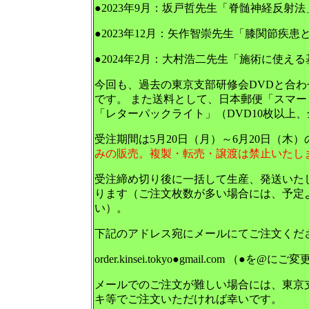
●2023年9月：坂戸哲先生「脊髄神経反射法
●2023年12月：矢作智崇先生「膝関節疾患
●2024年2月：大村浩二先生「施術に使え
今回も、過去の東京支部研修会DVDと合わせ
です。 また送料として、日本郵便「スマート
「レターパックライト」（DVD10枚以上、
受注期間は5月20日（月）～6月20日（木
みの販売。複製・転売・譲渡は禁止いたし
受注締め切り後に一括して生産、発送いた
ります（ご注文枚数が多い場合には、予定
い）。
下記のアドレス宛にメールにてご注文くだ
order.kinsei.tokyo●gmail.com （●を
メールでのご注文が難しい場合には、東京
キ等でご注文いただければ幸いです。