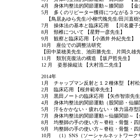
4月 身体均整法的関節運動～膝関節 【金
5月 多くのリピーター獲得につながる３
【鳥居あゆら先生/小柳弐魄先生/田川直樹
7月 操体法の基本と臨床応用 【川名慶子
8月 頸椎について 【星野一彦先生】
9月 観察と臨床応用 【小酒井 外紀先生】
10月 座位での調整法研究
【田中菜穂美先生、池田勝先生、片岡久雄
11月 類別克復法の構造 【坂戸哲先生】
12 月 姿形操縦法 【大村浩二先生】
2014年
1月 チャップマン反射と１２種体型 【村
2月 臨床応用 【桜井範幸先生】
3月 黒田ノートの臨床応用 【矢作智崇先
4月 身体均整法的関節運動（股関節・仙腸
5月 汗をかかない・疲れない・体力温存型
7月 身体均整法的関節運動～仙腸関節～【
8月 均整師の手の使い方～脊柱・骨盤・四
9月 均整師の手の使い方～脊柱・骨盤・四
10月 （1）SNS（ソーシャルネットワー