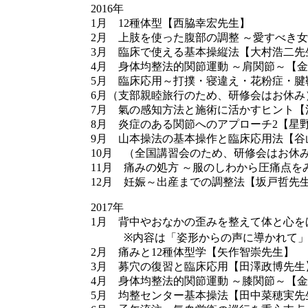
2016年
1月 12種体型【西脇幸宏先生】
2月 上肢を使った腹部の調整 ～愛すべき
3月 臨床で使える基本操縦法【大村浩二先
4月 身体均整法的関節運動 ～肩関節～【
5月 臨床応用～打撲・寝違え・花粉症・腱
6月（支部親睦旅行のため、研修会はお休み
7月 氣の感知方法と施術に活かすヒント【
8月 炎症のある関節へのアプローチ2【星
9月 山本操法の基本操作と臨床応用法【谷
10月 （全国講習会のため、研修会はお休
11月 痛みの処方 ～服のしわから圧痛点
12月 妊娠～出産までの調整法【坂戸哲先
2017年
1月 背中やおなかの歪みを整えて体と心を
※内容は「姿形からの声に導かれて」シ
2月 痛みと12種体型学【矢作智崇先生】
3月 募穴の復習と臨床応用【田澤政博先生
4月 身体均整法的関節運動 ～膝関節～【
5月 均整センター基本操法【田中菜穂実先