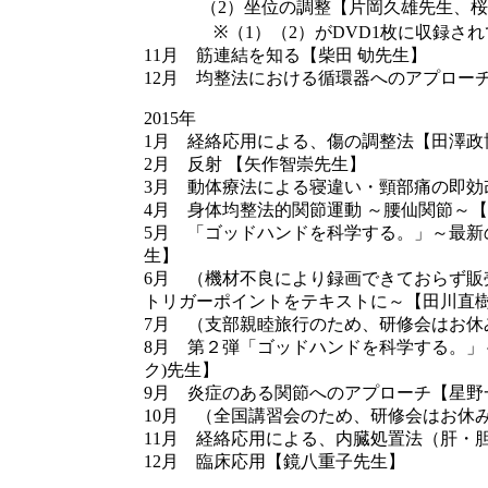
（2）坐位の調整【片岡久雄先生、桜井
※（1）（2）がDVD1枚に収録され
11月 筋連結を知る【柴田 劬先生】
12月 均整法における循環器へのアプロー
2015年
1月 経絡応用による、傷の調整法【田澤政
2月 反射 【矢作智崇先生】
3月 動体療法による寝違い・頸部痛の即効
4月 身体均整法的関節運動 ～腰仙関節～
5月 「ゴッドハンドを科学する。」～最新
生】
6月 （機材不良により録画できておらず販
トリガーポイントをテキストに～【田川直
7月 （支部親睦旅行のため、研修会はお休
8月 第２弾「ゴッドハンドを科学する。」
ク)先生】
9月 炎症のある関節へのアプローチ【星野
10月 （全国講習会のため、研修会はお休
11月 経絡応用による、内臓処置法（肝・
12月 臨床応用【鏡八重子先生】