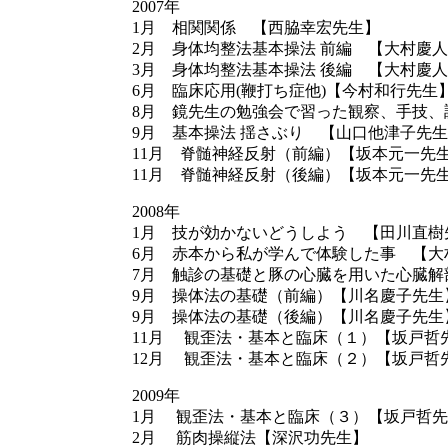
2007年
1月 相関関係 【西脇幸宏先生】
2月 身体均整法基本操法 前編 【大村慶
3月 身体均整法基本操法 後編 【大村慶
6月 臨床応用(鞭打ち症他)【今村和行先生
8月 鏡先生の勉強会で習った観察、手技、
9月 基本操法 揺さぶり 【山口他津子先
11月 脊髄神経反射（前編）【坂本元一先
11月 脊髄神経反射（後編）【坂本元一先生】
2008年
1月 技が効かないどうしよう 【田川直樹
6月 赤本から私が学んで体験した事 【大
7月 触診の基礎と豚の心臓を用いた心臓解
9月 操体法の基礎（前編）【川名慶子先生
9月 操体法の基礎（後編）【川名慶子先生】
11月 観歪法・基本と臨床（１）【坂戸哲
12月 観歪法・基本と臨床（２）【坂戸哲
2009年
1月 観歪法・基本と臨床（３）【坂戸哲先
2月 筋肉操縦法【深沢功先生】