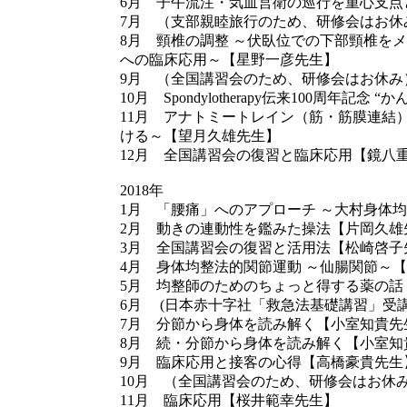
6月 子午流注・気血営衛の巡行を重心支点
7月 （支部親睦旅行のため、研修会はお休
8月 頸椎の調整 ～伏臥位での下部頸椎を
への臨床応用～【星野一彦先生】
9月 （全国講習会のため、研修会はお休み
10月 Spondylotherapy伝来100周年記
11月 アナトミートレイン（筋・筋膜連結
ける～【望月久雄先生】
12月 全国講習会の復習と臨床応用【鏡八
2018年
1月 「腰痛」へのアプローチ ～大村身体
2月 動きの連動性を鑑みた操法【片岡久雄
3月 全国講習会の復習と活用法【松崎啓子
4月 身体均整法的関節運動 ～仙腸関節～
5月 均整師のためのちょっと得する薬の話
6月 (日本赤十字社「救急法基礎講習」受
7月 分節から身体を読み解く【小室知貴先
8月 続・分節から身体を読み解く【小室知
9月 臨床応用と接客の心得【高橋豪貴先生
10月 （全国講習会のため、研修会はお休
11月 臨床応用【桜井範幸先生】