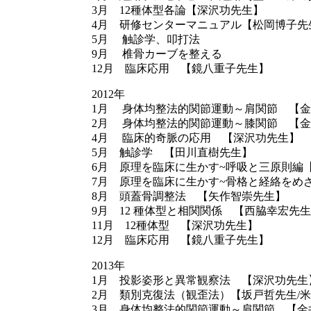
3月 12種体型各論【深沢功先生】
4月 研修センターマニュアル【松岡博子先
5月 触診学、叩打法
9月 椎骨カーブを整える
12月 臨床応用 【鏡八重子先生】
2012年
1月 身体均整法的関節運動～肩関節 【
2月 身体均整法的関節運動～膝関節 【
4月 臨床的奇脈の応用 【深沢功先生】
5月 触診学 【田川直樹先生】
6月 原理を臨床に生かす~呼吸と三原則編
7月 原理を臨床に生かす~骨格と経絡をめ
8月 頭蓋骨調整法 【矢作智崇先生】
9月 12 種体型と相関関係 【西脇幸宏先
11月 12種体型 【深沢功先生】
12月 臨床応用 【鏡八重子先生】
2013年
1月 投影姿形と異常観察法 【深沢功先生
2月 類別克復法（観歪法）【坂戸哲先生/
3月 身体均整法的関節運動～肩関節 【金