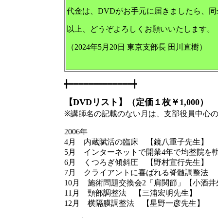
代金は、DVDがお手元に届きましたら、
以上、どうぞよろしくお願いいたします。
（2024年5月20日 東京支部長 田川直樹）
╋━━━━━━━━━━━━━╋
【DVDリスト】（定価１枚￥1,000）
※講師名の記載のない月は、支部役員中心
2006年
4月 内蔵賦活の臨床 【鏡八重子先生】
5月 インターネットで開業4年で均整院を
6月 くつろぎ傾斜圧 【野村宣行先生】
7月 クライアントに喜ばれる脊髄調整法 
10月 施術問題交換会2「肩関節」【小酒
11月 頸部調整法 【三浦宏明先生】
12月 横隔膜調整法 【星野一彦先生】