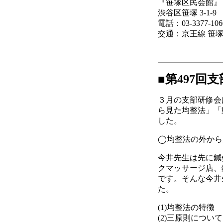
『笹塚区民会館』
渋谷区笹塚 3-1-9
電話：03-3377-106
交通：京王線 笹
■第497回
３月の支部研修会
ら見た均整法」「
した。
◯均整法の外から
今井先生は先に鍼
クマッサージ店、
です。そんな今井
た。
(1)均整法の特徴
(2)三原則について