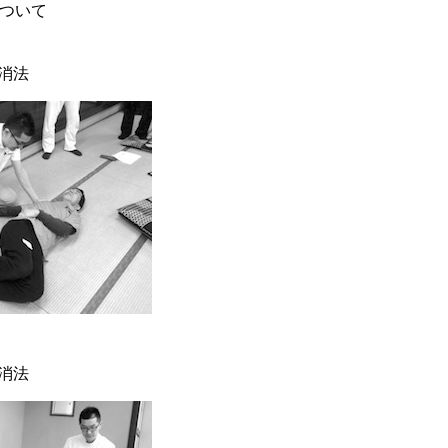
について
消法
消法