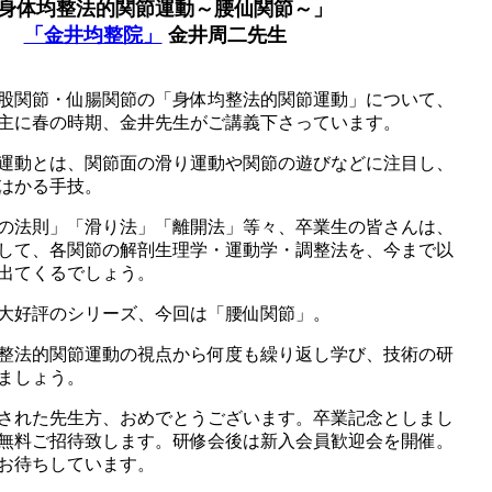
身体均整法的関節運動～腰仙関節～」
「金井均整院」
金井周二先生
股関節・仙腸関節の「身体均整法的関節運動」について、
4年の主に春の時期、金井先生がご講義下さっています。
運動とは、関節面の滑り運動や関節の遊びなどに注目し、
はかる手技。
の法則」「滑り法」「離開法」等々、卒業生の皆さんは、
して、各関節の解剖生理学・運動学・調整法を、今まで以
出てくるでしょう。
大好評のシリーズ、今回は「腰仙関節」。
整法的関節運動の視点から何度も繰り返し学び、技術の研
ましょう。
された先生方、おめでとうございます。卒業記念としまし
無料ご招待致します。研修会後は新入会員歓迎会を開催。
お待ちしています。