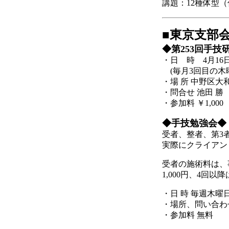
講題：12種体型
■東京支部
◆第253回手技
・日 時 4月16
(毎月3回目の木
・場 所 中野区大和
・問合せ 池田 勝
・参加料 ￥1,000
◆手技勉強会◆
受者、整者、第3
実際にクライアン
受者の施術料は、
1,000円、4回以
・日 時 毎週木曜日
・場所、問い合わ
・参加料 無料