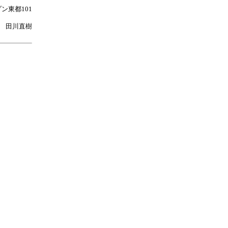
ン東都101
 田川直樹