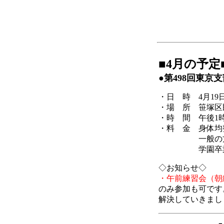
■4月の予定
●第498回東京
・日 時 4月19
・場 所 笹塚区
・時 間 午後1時
・料 金 身体均整
一般の方＝￥
学園卒業生
◇お知らせ◇
・午前練習会（朝
のみ参加も可です
解決していきまし