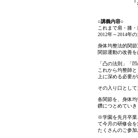
「
○講義内容○
これまで肩・膝・
2012年～201
身体均整法的関節
関節運動の改善を
「凸の法則」「凹
これから均整師と
上に深める必要が
その入り口として
各関節を、身体均
鑽につとめていき
※学園を先月卒業
て今月の研修会を
たくさんのご参加