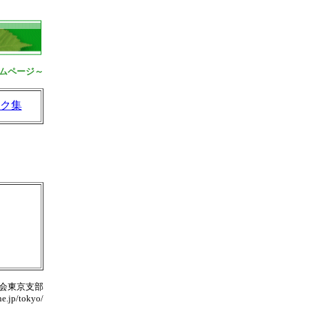
ムページ～
ク集
会東京支部
ne.jp/tokyo/