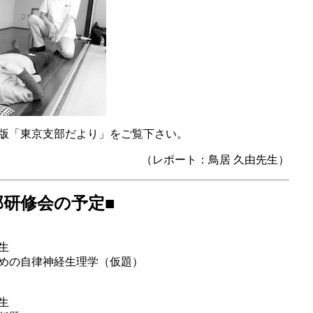
版「東京支部だより」をご覧下さい。
（レポート：鳥居 久由先生）
部研修会の予定■
生
めの自律神経生理学（仮題）
生