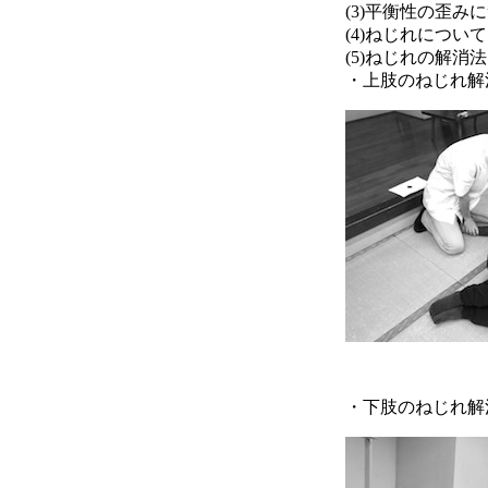
(3)平衡性の歪み
(4)ねじれについて
(5)ねじれの解消法
・上肢のねじれ解
・下肢のねじれ解