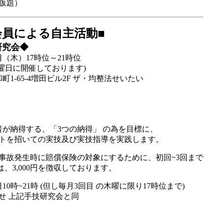
（仮題）
会員による自主活動■
研究会◆
日（木）17時位～21時位
曜日に開催しております)
町1-65-4増田ビル2F ザ・均整法せいたい
者が納得する、「3つの納得」 の為を目標に、
トを招いての実技及び実技指導を実践します。
事故発生時に賠償保険の対象にするために、初回~3回まで
降は、3,000円を徴収しております。
10時~21時 (但し毎月3回目 の木曜に限り17時位まで)
せ 上記手技研究会と同