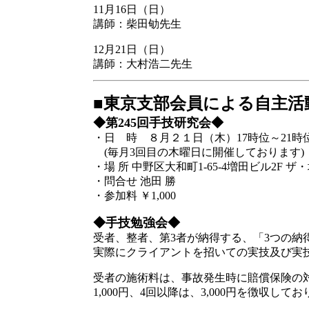
11月16日（日）
講師：柴田劬先生
12月21日（日）
講師：大村浩二先生
■東京支部会員による自主活
◆第245回手技研究会◆
・日 時 ８月２１日（木）17時位～21時
(毎月3回目の木曜日に開催しております)
・場 所 中野区大和町1-65-4増田ビル2F 
・問合せ 池田 勝
・参加料 ￥1,000
◆手技勉強会◆
受者、整者、第3者が納得する、「3つの納
実際にクライアントを招いての実技及び実
受者の施術料は、事故発生時に賠償保険の対
1,000円、4回以降は、3,000円を徴収して