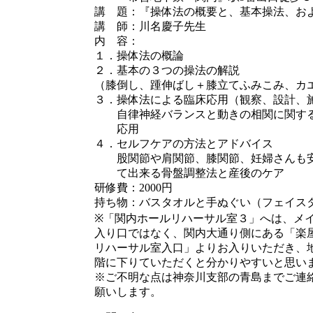
講 題：『操体法の概要と、基本操法、お
講 師：川名慶子先生
内 容：
１．操体法の概論
２．基本の３つの操法の解説
（膝倒し、踵伸ばし＋膝立てふみこみ、カ
３．操体法による臨床応用（観察、設計、
自律神経バランスと動きの相関に関す
応用
４．セルフケアの方法とアドバイス
股関節や肩関節、膝関節、妊婦さんも
て出来る骨盤調整法と産後のケア
研修費：2000円
持ち物：バスタオルと手ぬぐい（フェイス
※「関内ホールリハーサル室３」へは、メ
入り口ではなく、関内大通り側にある「楽
リハーサル室入口」よりお入りいただき、地
階に下りていただくと分かりやすいと思い
※ご不明な点は神奈川支部の青島までご連
願いします。