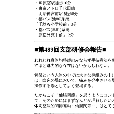
・JR原宿駅徒歩10分
・東京メトロ千代田線
明治神宮前駅 徒歩8分
・都バス[池86]系統
「千駄谷小学校前」3分
・都バス[早81]系統
「原宿外苑中前」 2分
■第489回支部研修会報告■
われわれ身体均整師のみならず手技療法を
節ほど魅力的な存在はないかもしれない。
骨盤という人体の中では大きな枠組みの中
は、臨床の場において、痛みを発生させる
操作する場としてよく登場する。
だからこそ「仙腸関節」を思うようにコン
で、そのためにはまずなんどか理解したい
体均整法的関節運動～仙腸関節～」はとて