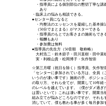
・指導員による個別部位の懇切丁寧な講
あり
・臨床上の悩みも相談できる。
●センター員になると
・均整法のエッセンスを凝縮した基本操
（50分でまとまる）がマスターできる
・指導員のもとでお客さまの施術もでき
・報酬もあり
・参加費は無料
●指導員の先生方（50音順 敬称略）
大村浩二・鈴木節子・田川直樹・田中菜
実・利根山貴・松岡博子・矢作智崇
☆第三月曜（祝日を除く）指導員、矢作智
「センターに参加されている方は、全員（
いうのが凄い事です）施術の手、ポジショ
の取り方、それら全てが、開業して10年経
のレベルを越えています。（僕がダメ過ぎ
は置いといて）これは凄い事です。開業当
組み立てが悩みどころなのですが、それも
消していて、僕も教わる事が多く毎月参加