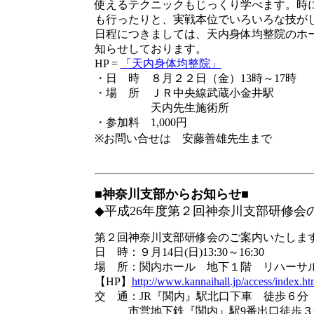
使えるテクニックもじっくり学べます。時
も行ったりと、実戦本位でいろいろな技が
日程につきましては、天内身体均整院のホ
知らせしております。
HP =
「天内身体均整院」
・日 時 ８月２２日（金）13時～17時
・場 所 ＪＲ中央線武蔵小金井駅
天内先生施術所
・参加料 1,000円
※お問い合せは 安藤善雄先生まで
■神奈川支部からお知らせ■
◆平成26年度第２回神奈川支部研修会
第２回神奈川支部研修会のご案内いたしま
日 時：９月14日(日)13:30～16:30
場 所：関内ホール 地下１階 リハーサ
【HP】
http://www.kannaihall.jp/access/index.ht
交 通：JR『関内』駅北口下車 徒歩６分
市営地下鉄『関内』駅9番出口徒歩３