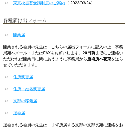
東京校振替受講制度のご案内
（ 2023/03/24）
各種届け出フォーム
開業届
開業される会員の先生は、こちらの届出フォームに記入の上、事務
局宛へメール・またはFAXをお願いします。
20日前までに
ご連絡い
ただければ開業日に間にあうように事務局から
施術所へ花束
を送ら
せていただきます。
住所変更届
住所・姓名変更届
支部の移籍届
退会届
退会される会員の先生は、まず所属する支部の支部長宛に連絡をお