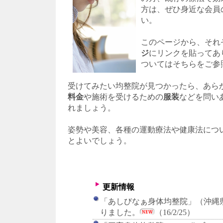
方は、ぜひ身近な会員
い。
このページから、それ
ジ
にリンクを貼ってあ
ついてはそちらをご参
受けてみたい均整院が見つかったら、あら
料金
や施術を受けるための
服装
などを問い
れましょう。
姿勢や美容、各種の運動療法や健康法につ
とよいでしょう。
更新情報
「あしびなぁ身体均整院」（沖縄県
りました。
（16/2/25）