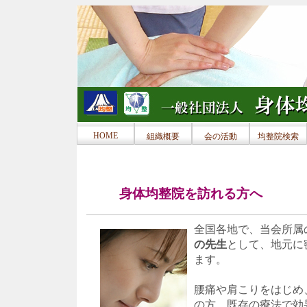
HOME
組織概要
会の活動
均整院検索
身体均整院を訪れる方へ
全国各地で、当会所属
の先生
として、地元に
ます。
腰痛や肩こりをはじめ
の方、既存の療法で効