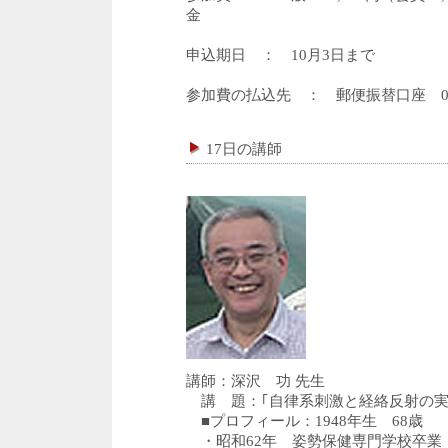
金
申込期日 ： 10月3日まで
参加費の払込先 ： 郵便振替口座 001
加入者名 「
17日の講師
講師：深沢 功 先生
講 題：｢自律系刺激と経絡反射の
■プロフィール：1948年生 68歳
・昭和62年 姿勢保健専門学校卒業