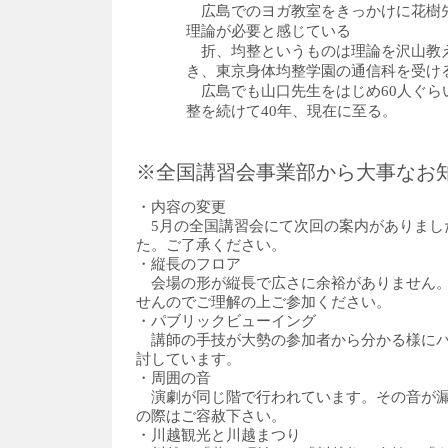
広島でのヨガ教室をきっかけに花樹
理論が必要と感じている
折、均整というものは理論を沢山教
き、東京身体均整学園の通信科を受け
広島でも山口先生をはじめ60人ぐらい
整を続けて40年、現在に至る。
※全国講習会事業部から大事なお
・内容の変更
5月の全国講習会にて次回の案内がありまし
た。ご了承ください。
・縦長のフロア
会場の形が縦長で広さに余裕がありません。
せんのでご理解の上ご参加ください。
・パブリックビューイング
講師の手技が大勢の参加者から分かる様にパ
討しています。
・周囲の音
演劇が同じ階で行われています。その音が漏
の際はご容赦下さい。
・川越観光と川越まつり