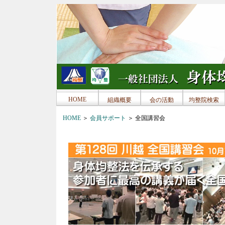
HOME
組織概要
会の活動
均整院検索
HOME
＞
会員サポート
＞ 全国講習会