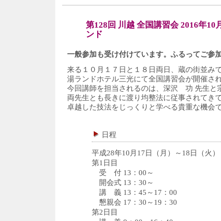
第128回 川越 全国講習会 2016年1
ンド
一般参加も受け付けています。ふるってご参
来る１０月１７日と１８日両日、蔵の街並み
湯ランドホテル三光にて全国講習会が開催さ
今回講師を担当されるのは、深沢 功 先生と
両先生とも長きに渡り均整法に従事されてき
卓越した技法をじっくりと学べる貴重な機会
日程
平成28年10月17日（月）～18日（火）
第1日目
受 付 13：00～
開会式 13：30～
講 義 13：45～17：00
懇親会 17：30～19：30
第2日目