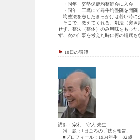
・同年 姿勢保健均整師会に入会
・同年 三鷹にて尋牛均整院を開院
均整法を志したきっかけは若い時に
そこで、教えてくれる、剛法（突き
せず、整法（整体）のみ興味をもった
ず、次の仕事を考えた時に何の躊躇も
18日の講師
講師：宗利 守人 先生
講 題：｢日ごろの手技を報告」
■プロフィール：1934年生 82歳