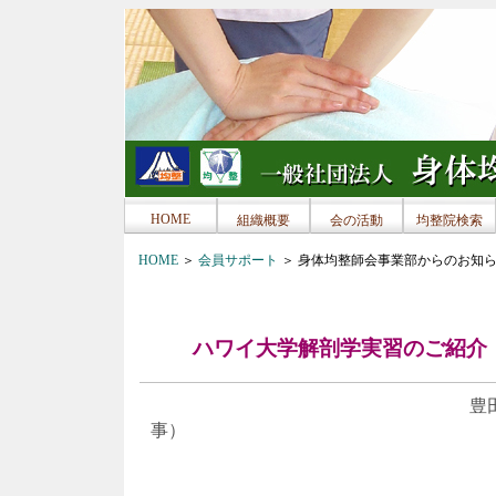
HOME
組織概要
会の活動
均整院検索
HOME
＞
会員サポート
＞ 身体均整師会事業部からのお知
ハワイ大学解剖学実習のご紹介
豊田國男
事）