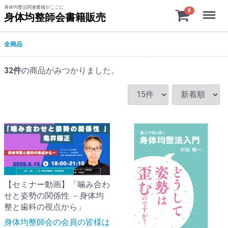
身体均整法関連書籍がここに
Menu
0
身体均整師会書籍販売
全商品
32
件
の商品がみつかりました。
【セミナー動画】「噛み合わ
せと姿勢の関係性 －身体均
整と歯科の視点から」
身体均整師会の会員の皆様は