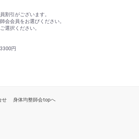
会員割引がございます。
師会会員をお選びください。
ご選択ください。
300円
合せ
身体均整師会topへ