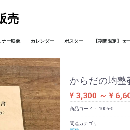
販売
ミナー映像
カレンダー
ポスター
【期間限定】セ
からだの均整
¥ 3,300
～
¥ 6,6
商品コード：
1006-0
関連カテゴリ
書籍