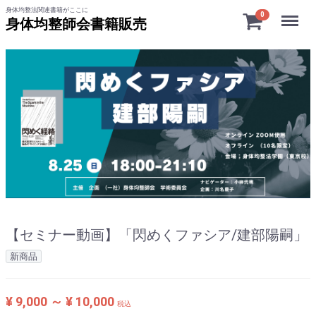
身体均整法関連書籍がここに
Menu
0
身体均整師会書籍販売
【セミナー動画】「閃めくファシア/建部陽嗣」
新商品
¥ 9,000
～
¥ 10,000
税込