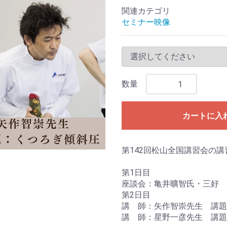
関連カテゴリ
セミナー映像
数量
カートに入
第142回松山全国講習会の
第1日目
座談会：亀井曠智氏・三好 
第2日目
講 師：矢作智崇先生 講題
講 師：星野一彦先生 講題