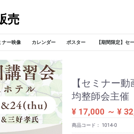
販売
ミナー映像
カレンダー
ポスター
【期間限定】セ
【セミナー動
均整師会主催 
¥ 17,000
～
¥ 32
商品コード：
1014-0