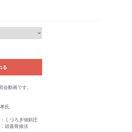
れる
講習会動画です。
孝氏
：くつろぎ傾斜圧
：頭蓋骨操法